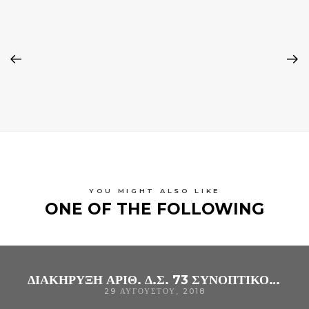
YOU MIGHT ALSO LIKE
ONE OF THE FOLLOWING
ΔΙΑΚΗΡΥΞΗ ΑΡΙΘ. Δ.Σ. 73 ΣΥΝΟΠΤΙΚΟΥ ΔΙΑΓΩΝΙΣΜΟΥ ΓΙΑ ΤΗΝ ΠΡΟΜΉΘΕΙΑ «ΜΙΑΣ (1) ΣΥΣΚΕΥΗΣ – ΑΝΑΠΝΕΥΣΤΗΡΑ ΜΗ ΕΠΕΜΒΑΤΙΚΟΥ ΜΗΧΑΝΙΚΟΥ ΑΕΡΙΣΜΟΥ BIPAP» ΓΙΑ ΤΙΣ ΑΝΑΓΚΕΣ ΤΗΣ ΜΟΝΑΔΑΣ ΕΝΤΑΤΙΚΗΣ ΘΕΡΑΠΕΙΑΣ ΤΟΥ ΓΝ ΑΡΤΑΣ
29 ΑΥΓΟΎΣΤΟΥ, 2018