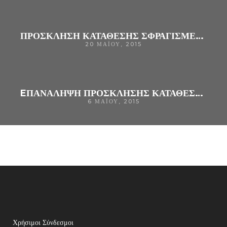
ΠΡΟΣΚΛΗΣΗ ΚΑΤΑΘΕΣΗΣ ΣΦΡΑΓΙΣΜΕΝΩΝ ΠΡΟΣΦΟΡΩΝ ΓΙΑ ΤΗΝ ΠΡΟΜΗΘΕΙΑ:ΕΝΟΣ (1) ΗΛΕΚΤΡΙΚΟΥ ΓΥΨΟΠΡΙΟΝΟΥ , ΓΙΑ ΤΟ ΤΜΗΜΑ T.E.I. (ΟΡΘΟΠΑΙΔΙΚΟ ΙΑΤΡΕΙΟ) ΤΟΥ ΓΕΝΙΚΟΥ ΝΟΣΟΚΟΜΕΙΟΥ ΑΡΤΑΣ .
20 ΜΑΪ́ΟΥ, 2015
EΠΑΝΑΛΗΨΗ ΠΡΟΣΚΛΗΣΗΣ ΚΑΤΑΘΕΣΗΣ ΣΦΡΑΓΙΣΜΕΝΩΝ ΠΡΟΣΦΟΡΩΝ ΓΙΑ ΤΗΝ ΠΡΟΜΗΘΕΙΑ ΤΩΝ ΠΑΡΑΚΑΤΩ ΕΙΔΩΝ : Α)ΑΝΑΛΟΓΙΚΟ ΜΑΝΟΜΕΤΡΙΚΟ ΠΙΕΣΟΜΕΤΡΟ ΜΠΡΑΤΣΟΥ (ΤΕΜΑΧΙΑ:4), ΠΡΟΫΠΟΛΟΓΙΣΜΟΥ: 295,20 € ΣΥΜΠΕΡ. Φ. Π. Α. Β)ΣΥΣΤΗΜΑ ΕΠΙΤΟΙΧΙΑΣ ΑΝΑΡΡΟΦΗΣΗΣ (ΤΕΜΑ
6 ΜΑΪ́ΟΥ, 2015
Χρήσιμοι Σύνδεσμοι