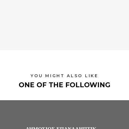
YOU MIGHT ALSO LIKE
ONE OF THE FOLLOWING
ΔΗΜΟΣΙΟΣ ΕΠΑΝΑΛΗΠΤΙΚΟΣ ΔΙΑΓΩΝΙΣΜΟΣ ΜΙΣΘΩΣΗΣ ΑΚΙΝΗΤΟΥ ΓΙΑ ΤΗ ΣΤΕΓΑΣΗ ΔΙΕΚ Γ.Ν. ΑΡΤΑΣ