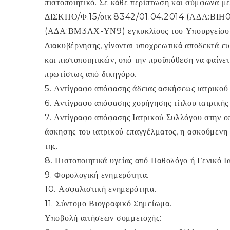
πιστοποιητικό. Σε κάθε περίπτωση και σύμφωνα με 
ΔΙΣΚΠΟ/Φ.15/οικ.8342/01.04.2014 (ΑΔΑ:ΒΙΗ0
(ΑΔΑ:ΒΜ3ΛΧ-ΥΝ9) εγκυκλίους του Υπουργείου Δ
Διακυβέρνησης, γίνονται υποχρεωτικά αποδεκτά 
και πιστοποιητικών, υπό την προϋπόθεση να φαίνετ
πρωτίστως από δικηγόρο.
5. Αντίγραφο απόφασης άδειας ασκήσεως ιατρικού
6. Αντίγραφο απόφασης χορήγησης τίτλου ιατρικής 
7. Αντίγραφο απόφασης Ιατρικού Συλλόγου στην οπ
άσκησης του ιατρικού επαγγέλματος, η ασκούμενη 
της.
8. Πιστοποιητικά υγείας από Παθολόγο ή Γενικό Ι
9. Φορολογική ενημερότητα.
10. Ασφαλιστική ενημερότητα.
11. Σύντομο Βιογραφικό Σημείωμα.
Υποβολή αιτήσεων συμμετοχής: