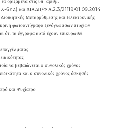
τα οριζόμενα στις υπ΄ αριθμ.
Χ-6ΥΖ) και ΔΙΑΔΠ/Φ Α.2.3/21119/01.09.2014
ιοικητικής Μεταρρύθμισης και Ηλεκτρονικής
ευκρινή φωτοαντίγραφα ξενόγλωσσων πτυχίων
αι ότι τα έγγραφα αυτά έχουν επικυρωθεί
 επαγγέλματος
ειδικότητας.
οία να βεβαιώνεται ο συνολικός χρόνος
ειδικότητα και ο συνολικός χρόνος άσκησής
ατρό και Ψυχίατρο.