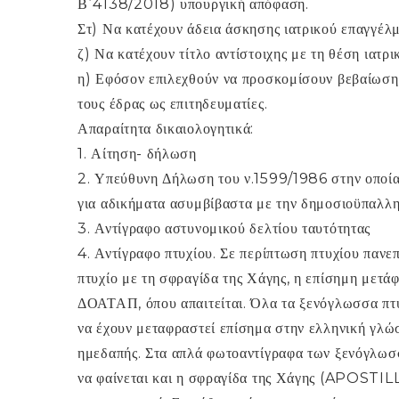
Β΄4138/2018) υπουργική απόφαση.
Στ) Να κατέχουν άδεια άσκησης ιατρικού επαγγέλ
ζ) Να κατέχουν τίτλο αντίστοιχης με τη θέση ιατρικ
η) Εφόσον επιλεχθούν να προσκομίσουν βεβαίωση 
τους έδρας ως επιτηδευματίες.
Απαραίτητα δικαιολογητικά:
1. Αίτηση- δήλωση
2. Υπεύθυνη Δήλωση του ν.1599/1986 στην οποία 
για αδικήματα ασυμβίβαστα με την δημοσιοϋπαλληλ
3. Αντίγραφο αστυνομικού δελτίου ταυτότητας
4. Αντίγραφο πτυχίου. Σε περίπτωση πτυχίου πανεπ
πτυχίο με τη σφραγίδα της Χάγης, η επίσημη μετά
ΔΟΑΤΑΠ, όπου απαιτείται. Όλα τα ξενόγλωσσα πτυχ
να έχουν μεταφραστεί επίσημα στην ελληνική γλώσ
ημεδαπής. Στα απλά φωτοαντίγραφα των ξενόγλωσσ
να φαίνεται και η σφραγίδα της Χάγης (APOSTILL