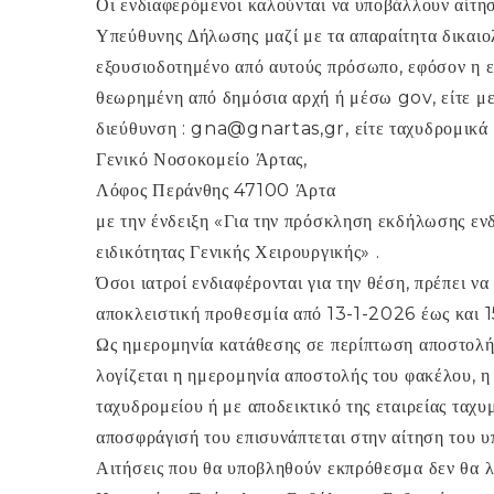
Οι ενδιαφερόμενοι καλούνται να υποβάλλουν αίτησ
Υπεύθυνης Δήλωσης μαζί με τα απαραίτητα δικαιο
εξουσιοδοτημένο από αυτούς πρόσωπο, εφόσον η ε
θεωρημένη από δημόσια αρχή ή μέσω gov, είτε με
διεύθυνση : gna@gnartas,gr, είτε ταχυδρομικά 
Γενικό Νοσοκομείο Άρτας,
Λόφος Περάνθης 47100 Άρτα
με την ένδειξη «Για την πρόσκληση εκδήλωσης ενδ
ειδικότητας Γενικής Χειρουργικής» .
Όσοι ιατροί ενδιαφέρονται για την θέση, πρέπει ν
αποκλειστική προθεσμία από 13-1-2026 έως και 
Ως ημερομηνία κατάθεσης σε περίπτωση αποστολή
λογίζεται η ημερομηνία αποστολής του φακέλου, η
ταχυδρομείου ή με αποδεικτικό της εταιρείας ταχυ
αποσφράγισή του επισυνάπτεται στην αίτηση του 
Αιτήσεις που θα υποβληθούν εκπρόθεσμα δεν θα 