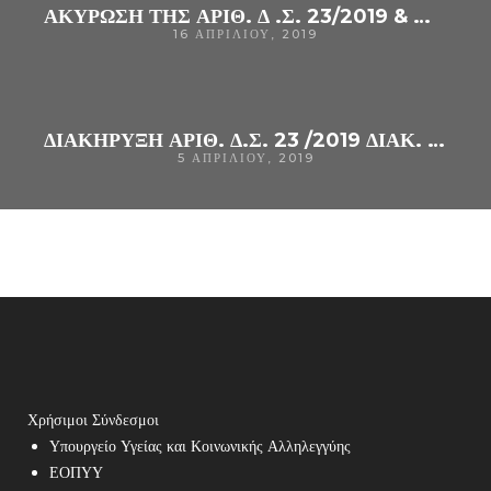
ΑΚΥΡΩΣΗ ΤΗΣ ΑΡΙΘ. Δ .Σ. 23/2019 & ΜΕ ΑΔΑ: Ω6ΘΖ4690ΒΒ-Α1Κ ΔΙΑΚΗΡΥΞΗΣ ΤΟΥ ΣΥΝΟΠΤΙΚΟΥ ΔΙΑΓΩΝΙΣΜΟΥ ΓΙΑ ΤΗΝ ΠΡΟΜΗΘΕΙΑ: «ΣΑΚΩΝ ΚΑΙ ΤΣΑΝΤΩΝ ΑΠΟΒΛΗΤΩΝ ΚΑΙ ΑΠΟΡΡΙΜΜΑΤΩΝ ΑΠΟ ΠΟΛΥΑΙΘΥΛΕΝΙΟ, CPV: 19640000-4»
16 ΑΠΡΙΛΊΟΥ, 2019
ΔΙΑΚΗΡΥΞΗ ΑΡΙΘ. Δ.Σ. 23 /2019 ΔΙΑΚ. ΣΥΝΟΠΤΙΚΟΥ ΔΙΑΓ.ΓΙΑ ΤΗΝ ΠΡΟΜΉΘΕΙΑ «ΣΑΚΩΝ ΚΑΙ ΤΣΑΝΤΩΝ ΑΠΟΒΛΗΤΩΝ ΚΑΙ ΑΠΟΡΡΙΜΜΑΤΩΝ ΑΠΟ ΠΟΛΥΑΙΘΥΛΕΝΙΟ
5 ΑΠΡΙΛΊΟΥ, 2019
Χρήσιμοι Σύνδεσμοι
Υπουργείο Υγείας και Κοινωνικής Αλληλεγγύης
ΕΟΠΥΥ