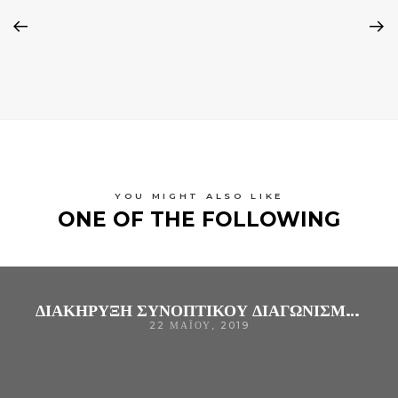
YOU MIGHT ALSO LIKE
ONE OF THE FOLLOWING
ΔΙΑΚΗΡΥΞΗ ΣΥΝΟΠΤΙΚΟΥ ΔΙΑΓΩΝΙΣΜΟΥ ΓΙΑ ΤΗΝ ΠΡΟΜΉΘΕΙΑ «ΣΑΚΩΝ – ΤΣΑΝΤΩΝ ΑΠΟΒΛΗΤΩΝ ΚΑΙ ΑΠΟΡΡΙΜΑΤΩΝ ΑΠΟ ΠΟΛΥΑΙΘΥΛΕΝΙΟ» (CPV: 19640000-4 )ΓΙΑ ΤΗΝ ΚΆΛΥΨΗ ΤΩΝ ΑΝΑΓΚΏΝ ΤΟΥ Γ.Ν. ΆΡΤΑΣ
22 ΜΑΪ́ΟΥ, 2019