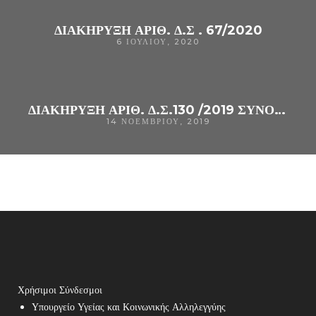
ΔΙΑΚΗΡΥΞΗ ΑΡΙΘ. Δ.Σ . 67/2020
6 ΙΟΥΛΊΟΥ, 2020
ΔΙΑΚΗΡΥΞΗ ΑΡΙΘ. Δ.Σ.130 /2019 ΣΥΝΟΠΤΙΚΟΥ ΔΙΑΓΩΝΙΣΜΟΥ ΓΙΑ ΑΝΆΔΕΙΞΗ ΑΝΑΔΌΧΟΥ ΓΙΑ ΠΡΟΜΉΘΕΙΑ «ΙΑΤΡΙΚΩΝ ΑΕΡΙΩΝ» (CPV 24111500-0),
14 ΝΟΕΜΒΡΊΟΥ, 2019
Χρήσιμοι Σύνδεσμοι
Υπουργείο Υγείας και Κοινωνικής Αλληλεγγύης