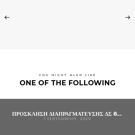
YOU MIGHT ALSO LIKE
ONE OF THE FOLLOWING
ΠΡΟΣΚΛΗΣΗ ΔΙΑΠΡΑΓΜΑΤΕΥΣΗΣ ΔΣ 80/2020 ΓΙΑ ΠΡΟΜΗΘΕΙΑ ΙΑΤΡΙΚΩΝ ΑΕΡΙΩΝ ΓΙΑ ΤΙΣ ΑΝΑΓΚΕΣ ΤΟΥ ΓΝ ΑΡΤΑΣ
1 ΣΕΠΤΕΜΒΡΊΟΥ, 2020