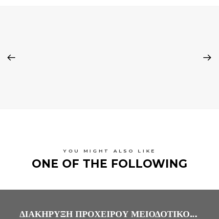
YOU MIGHT ALSO LIKE
ONE OF THE FOLLOWING
ΔΙΑΚΗΡΥΞΗ ΠΡΟΧΕΙΡΟΥ ΜΕΙΟΔΟΤΙΚΟΥ ΔΙΑΓΩΝΙΣΜΟΥ ΓΙΑ ΤΗΝ ΑΝΑΔΕΙΞΗ ΑΝΑΔΟΧΟΥ ΠΑΡΟΧΗΣ ΥΠΗΡΕΣΙΩΝ ΚΑΘΑΡΙΣΜΟΥ ΚΤΙΡΙΩΝ ΣΤΟΥΣ ΧΩΡΟΥΣ ΤΟΥ Γ.Ν. ΑΡΤΑΣ ΚΑΙ ΤΩΝ ΤΜΗΜΑΤΩΝ ΑΡΜΟΔΙΟΤΗΤΑΣ ΤΟΥ : Δ.Ι.Ε.Κ. Γ.Ν. ΑΡΤΑΣ & ΚΕ.Φ.Ι.ΑΠ. ΑΡΤΑΣ ΜΕ ΑΡΙΘΜ. ΔΙΑΚ. Δ.Σ. 15/2016