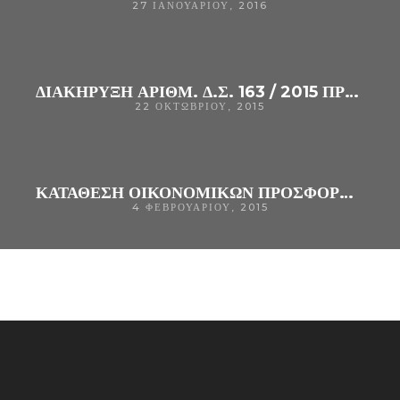
27 ΙΑΝΟΥΑΡΊΟΥ, 2016
ΔΙΑΚΗΡΥΞΗ ΑΡΙΘΜ. Δ.Σ. 163 / 2015 ΠΡΟΧΕΙΡΟΥ ΜΕΙΟΔΟΤΙΚΟΥ ΔΙΑΓΩΝΙΣΜΟΥ ΓΙΑ ΤΗΝ ΓΙΑ ΤΗΝ ΑΝΑΔΕΙΞΗ ΑΝΑΔΟΧΟΥ ΠΑΡΟΧΗΣ ΥΠΗΡΕΣΙΩΝ ΚΑΘΑΡΙΟΤΗΤΑΣ ΣΤΟΥΣ ΧΏΡΟΥΣ ΤΟΥ Γ.Ν. ΆΡΤΑΣ, Δ.Ι.Ε.Κ. ΒΟΗΘΏΝ ΝΟΣΗΛΕΥΤΙΚΉΣ ΓΕΝΙΚΉΣ ΝΟΣΗΛΕΊΑΣ Γ.Ν. ΆΡΤΑΣ & ΚΕ. Φ. Ι. ΑΠ ΆΡΤΑΣ, ΓΙΑ ΔΥ
22 ΟΚΤΩΒΡΊΟΥ, 2015
ΚΑΤΆΘΕΣΗ ΟΙΚΟΝΟΜΙΚΏΝ ΠΡΟΣΦΟΡΏΝ ΓΙΑ ΤΗΝ ΚΑΘΑΡΙΌΤΗΤΑ ΤΩΝ Κ.Υ ΚΑΙ ΤΩΝ ΠΕΡΙΦΕΡΕΙΑΚΏΝ ΙΑΤΡΕΊΩΝ ΜΟΝΆΔΩΝ 6ΗΣ Υ.Π.Ε – ΠΕΔΥ (ΠΡΏΗΝ Κ.Υ ΑΡΜΟΔΙΌΤΗΤΑΣ ΤΟΥ Γ.Ν ΆΡΤΑΣ).
4 ΦΕΒΡΟΥΑΡΊΟΥ, 2015