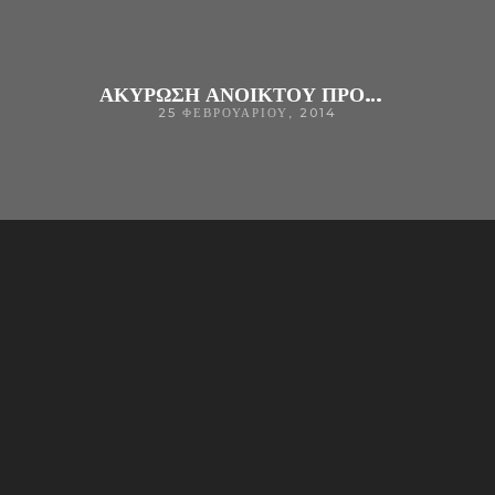
ΑΚΥΡΩΣΗ ΑΝΟΙΚΤΟΥ ΠΡΟΧΕΙΡΟΥ ΔΙΑΓΩΝΙΣΜΟΥ ΓΙΑ ΥΠΗΡΕΣΙΕΣ ΣΥΝΤΗΡΗΣΗΣ ΠΛΗΡΟΦΟΡΙΑΚΟΥ ΕΞΟΠΛΙΣΜΟΥ ΤΟΥ Γ.Ν. ΑΡΤΑΣ ΚΑΙ Κ. ΥΓΕΙΑΣ ΕΥΘΥΝΗΣ ΤΟΥ ΜΕ ΑΡΙΘΜ. ΔΙΑΚ. Δ.Σ. 86/2013
25 ΦΕΒΡΟΥΑΡΊΟΥ, 2014