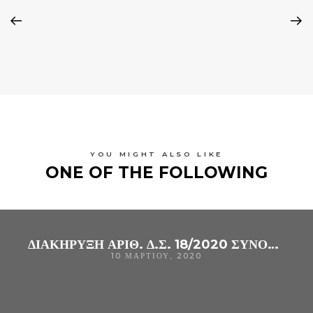
YOU MIGHT ALSO LIKE
ONE OF THE FOLLOWING
ΔΙΑΚΗΡΥΞΗ ΑΡΙΘ. Δ.Σ. 18/2020 ΣΥΝΟΠΤΙΚΟΥ ΔΙΑΓΩΝΙΣΜΟΥΓΙΑ ΤΗΝ ΠΡΟΜΉΘΕΙΑ «ΕΝΔΟΦΘΑΛΜΙΩΝ ΦΑΚΩΝ» (CPV:33731110-7) ΓΙΑ ΤΗΝ ΚΆΛΥΨΗ ΤΩΝ ΑΝΑΓΚΏΝ ΤΟΥ Γ.Ν. ΆΡΤΑΣ
10 ΜΑΡΤΊΟΥ, 2020