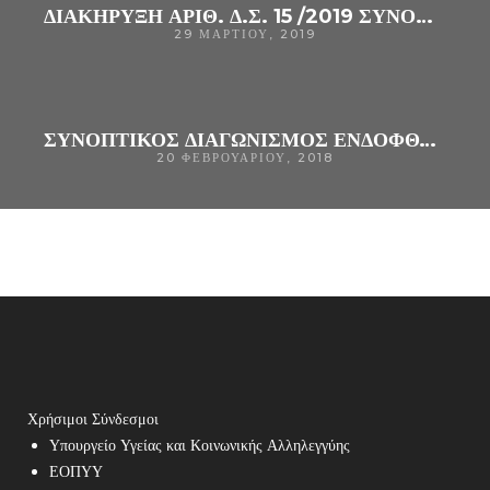
ΔΙΑΚΗΡΥΞΗ ΑΡΙΘ. Δ.Σ. 15 /2019 ΣΥΝΟΠΤΙΚΟΥ ΔΙΑΓΩΝΙΣΜΟΥ ΓΙΑ ΤΗΝ ΠΡΟΜΉΘΕΙΑ «ΕΝΔΟΦΘΑΛΜΙΩΝ ΦΑΚΩΝ»(CPV 33731110-7), ΓΙΑ ΤΗΝ ΚΆΛΥΨΗ ΤΩΝ ΑΝΑΓΚΏΝ ΤΟΥ Γ.Ν. ΆΡΤΑΣ
29 ΜΑΡΤΊΟΥ, 2019
ΣΥΝΟΠΤΙΚΟΣ ΔΙΑΓΩΝΙΣΜΟΣ ΕΝΔΟΦΘΑΛΜΙΩΝ ΕΝΔΟΦΑΚΩΝ Γ.Ν.ΑΡΤΑΣ
20 ΦΕΒΡΟΥΑΡΊΟΥ, 2018
Χρήσιμοι Σύνδεσμοι
Υπουργείο Υγείας και Κοινωνικής Αλληλεγγύης
ΕΟΠΥΥ