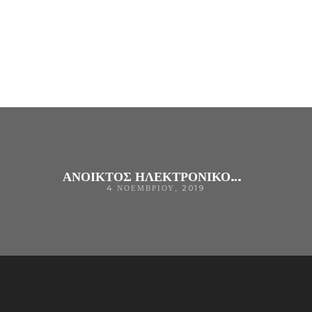
ΑΝΟΙΚΤΟΣ ΗΛΕΚΤΡΟΝΙΚΟΣ ΔΙΑΓΩΝΙΣΜΟΣ ΑΝΩ ΤΩΝ ΟΡΙΩΝ ΓΙΑ ΤΗΝ ΠΡΟΜΗΘΕΙΑ «ΥΓΡΩΝ ΚΑΥΣΙΜΩΝ ΤΟΥ Γ.Ν. ΑΡΤΑΣ ΚΑΙ ΤΩΝ ΤΜΗΜΑΤΩΝ ΑΡΜΟΔΙΟΤΗΤΑΣ ΤΟΥ (ΚΕ.Φ.Ι.ΑΠ. ΤΟΥ Γ.Ν. ΑΡΤΑΣ, Δ.Ι.Ε.Κ. ΤΟΥ Γ.Ν. ΑΡΤΑΣ, ΞΕΝΩΝΑΣ ΜΕΛΙΣΑΝΘΙΑ KAI ΤΟΥ A΄ ΠΡΟΣΤΑΤΕΥΟΜΕΝΟΥ ΔΙΑΜΕΡΙΣΜΑΤΟΣ
4 ΝΟΕΜΒΡΊΟΥ, 2019