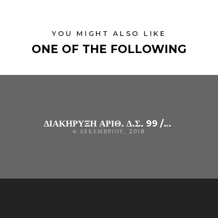
YOU MIGHT ALSO LIKE
ONE OF THE FOLLOWING
ΔΙΑΚΗΡΥΞΗ ΑΡΙΘ. Δ.Σ. 99 /2018 ΣΥΝΟΠΤΙΚΟΥ ΔΙΑΓΩΝΙΣΜΟΥ ΓΙΑ ΤΗΝ ΠΡΟΜΗΘΕΙΑ « ΥΓΡΩΝ ΚΑΥΣΙΜΩΝ ΤΟΥ ΓΝ ΑΡΤΑΣ
4 ΔΕΚΕΜΒΡΊΟΥ, 2018