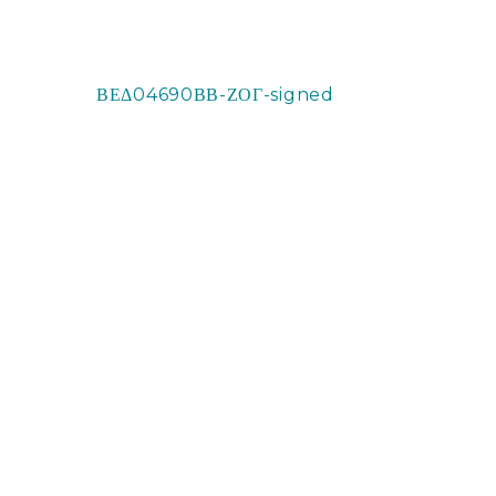
ΒΕΔ04690ΒΒ-ΖΟΓ-signed