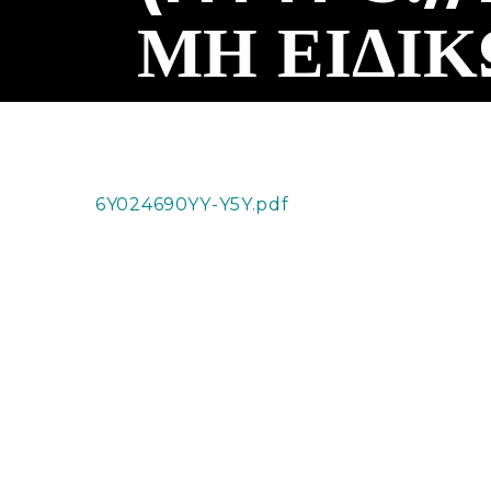
ΜΗ ΕΙΔΙ
6Y024690YY-Y5Y.pdf