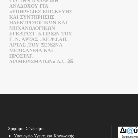
ΓΙΑ ΤΗΝ ΑΝΆΔΕΙΞΗ
ΑΝΑΔΌΧΟΥ ΓΙΑ
«ΥΠΗΡΕΣΊΕΣ ΕΠΙΣΚΕΥΉΣ
ΚΑΙ ΣΥΝΤΉΡΗΣΗΣ
ΗΛΕΚΤΡΟΛΟΓΙΚΏΝ ΚΑΙ
ΜΗΧΑΝΟΛΟΓΙΚΏΝ
ΕΓΚΑΤΑΣΤ. ΚΤΙΡΊΩΝ ΤΟΥ
Γ. Ν. ΆΡΤΑΣ , ΚΕ.Φ.Ι.ΑΠ.
ΆΡΤΑΣ ,ΤΟΥ ΞΕΝΏΝΑ
ΜΕΛΙΣΆΝΘΙΑ ΚΑΙ
ΠΡΟΣΤΑΤ.
ΔΙΑΜΕΡΙΣΜΆΤΩΝ» Δ.Σ. 25
Χρήσιμοι Σύνδεσμοι
Υπουργείο Υγείας και Κοινωνικής