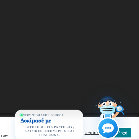
ΝΈΟΣ ΨΗΦΙΑΚΌΣ ΒΟΗΘΌΣ
Δοκίμασέ με
:
ΤΜΉΜΑ ΠΛΗΡΟΦΟΡΙΚΉΣ ΚΑΙ ΟΡΓΆΝΩΣΗΣ
ΡΏΤΗΣΈ ΜΕ ΓΙΑ ΡΑΝΤΕΒΟΎ,
ΚΛΙΝΙΚΈΣ, ΕΦΗΜΕΡΊΕΣ ΚΑΙ
Ρυθμίσεις
Αποδοχή
 των
ΤΗΛΈΦΩΝΑ.
ΜΈΝΩΝ ΠΡΟΣΩΠΙΚΟΎ ΧΑΡΑΚΤΉΡΑ ΑΣΘΕΝΏΝ