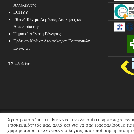
Αλληλεγγύης
ΕΟΠΥΥ
Εθνικό Κέντρο Δημόσιας Διοίκησης και
Αυτοδιοίκησης
Ψηφιακή Δήλωση Γέννησης
Πρότυπο Κώδικα Δεοντολογίας Εσωτερικών
Ελεγκτών
Συνδεθείτε
Χρησιμοποιούμε cookies για την εξατομίκευση περιεχομένου
COPYRIGHT © 2025 ΓΕΝΙΚΌ ΝΟΣΟΚΟΜΕΊΟ
επισκεψιμότητάς μας, αλλά και για να σας εξασφαλίσουμε τις
χρησιμοποιούμε cookies για λόγους ταυτοποίησης ή διαφημι
ΠΟΛΙΤΙΚΉ ΠΡΟΣΤΑΣΊΑΣ ΠΡΟΣΩΠΙΚΏΝ ΔΕ