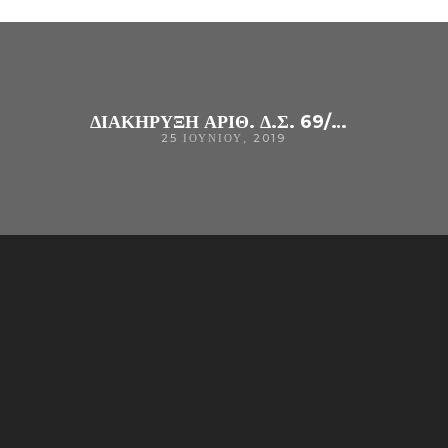
ΔΙΑΚΗΡΥΞΗ ΑΡΙΘ. Δ.Σ. 69/2019 ΣΥΝΟΠΤΙΚΟΥ ΔΙΑΓΩΝΙΣΜΟΥ ΓΙΑ ΤΗΝ ΠΡΟΜΉΘΕΙΑ «ΤΡΙΆΝΤΑ (30) ΣΥΛΛΟΓΏΝ (SET) ΠΛΉΡΟΥΣ ΑΙΜΟΔΥΝΑΜΙΚΉΣ ΠΑΡΑΚΟΛΟΎΘΗΣΗΣ, ΜΕ ΠΑΡΑΧΏΡΗΣΗ ΣΥΝΟΔΟΎ ΕΞΟΠΛΙΣΜΟΎ (CPV:33141000-0) ΓΙΑ ΤΙΣ
25 ΙΟΥΝΊΟΥ, 2019