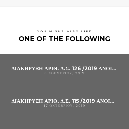
YOU MIGHT ALSO LIKE
ONE OF THE FOLLOWING
ΔΙΑΚΗΡΥΞΗ ΑΡΙΘ. Δ.Σ. 126 /2019 ΑΝΟΙΚΤΌΣ ΗΛΕΚΤΡΟΝΙΚΌΣ ΔΙΑΓΩΝΙΣΜΌΣ ΚΆΤΩ ΤΩΝ ΟΡΊΩΝ ΓΙΑ ΤΗΝ ΠΡΟΜΉΘΕΙΑ «ΑΝΤΙΔΡΑΣΤΗΡΙΩΝ ANOΣΟΛΟΓΙΚΩΝ ΑΝΑΛΥΣΕΩΝ (ME ΠΑΡΑΧΩΡΗΣΗ ΣΥΝΟΔΟΥ ΕΞΟΠΛΙΣΜΟΥ) (CPV : 33127000-6)» ΤΟΥ Γ. Ν. ΆΡΤΑΣ.
6 ΝΟΕΜΒΡΊΟΥ, 2019
ΔΙΑΚΗΡΥΞΗ ΑΡΙΘ. Δ.Σ. 115 /2019 ΑΝΟΙΚΤΌΣ ΗΛΕΚΤΡΟΝΙΚΌΣ ΔΙΑΓΩΝΙΣΜΌΣ ΚΆΤΩ ΤΩΝ ΟΡΊΩΝ ΓΙΑ ΤΗΝ ΠΡΟΜΉΘΕΙΑ «ΑΝΤΙΔΡΑΣΤΗΡΙΑ ΓΙΑ ΤΗΝ ΕΞΑΚΡΙΒΩΣΗ ΤΗΣ ΟΜΑΔΑΣ ΑΙΜΑΤΟΣ (CPV : 33696100-6)»
17 ΟΚΤΩΒΡΊΟΥ, 2019