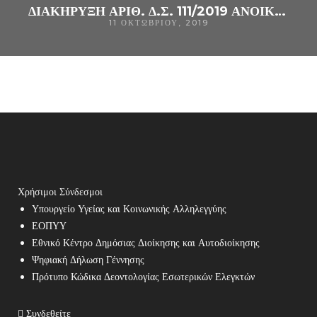
ΔΙΑΚΗΡΥΞΗ ΑΡΙΘ. Δ.Σ. 111/2019 ΑΝΟΙΚΤΌΣ ΗΛΕΚΤΡΟΝΙΚΌΣ ΔΙΑΓΩΝΙΣΜΌΣ ΚΆΤΩ ΤΩΝ ΟΡΊΩΝ ΓΙΑ ΤΗΝ ΠΡΟΜΉΘΕΙΑ «ΑΝΤΙΔΡΑΣΤΗΡΙΑ ΒΙΟΧΗΜΙΚΩΝ ΑΝΑΛΥΤΩΝ (ΜΕ ΠΑΡΑΧΩΡΗΣΗ ΣΥΝΟΔΟΥ ΕΞΟΠΛΙΣΜΟΥ)»CPV: 33696500-0 ΓΙΑ ΤΗΝ ΚΆΛΥΨΗ ΤΩΝ ΑΝΑΓΚΏΝ ΤΟΥ Γ.Ν. ΆΡΤΑΣ.
11 ΟΚΤΩΒΡΊΟΥ, 2019
Χρήσιμοι Σύνδεσμοι
Υπουργείο Υγείας και Κοινωνικής Αλληλεγγύης
ΕΟΠΥΥ
Εθνικό Κέντρο Δημόσιας Διοίκησης και Αυτοδιοίκησης
Ψηφιακή Δήλωση Γέννησης
Πρότυπο Κώδικα Δεοντολογίας Εσωτερικών Ελεγκτών
Συνδεθείτε