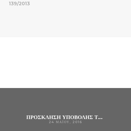
139/2013
ΠΡΟΣΚΛΗΣΗ ΥΠΟΒΟΛΗΣ ΤΕΧΝΙΚΩΝ ΠΡΟΔΙΑΓΡΑΦΩΝ ΓΙΑ ΤΗΝ ΠΡΟΜΗΘΕΙΑ :”ENOΣ ΑΞΟΝΙΚΟΥ ΤΟΜΟΓΡΑΦΟΥ ΔΕΚΑΕΞΙ ΤΟΜΩΝ (CPV 33115000-9)”ΓΙΑ ΤΙΣ ΑΝΑΓΚΕΣ ΤΟΥ ΓΝ ΑΡΤΑΣ
24 ΜΑΪ́ΟΥ, 2016