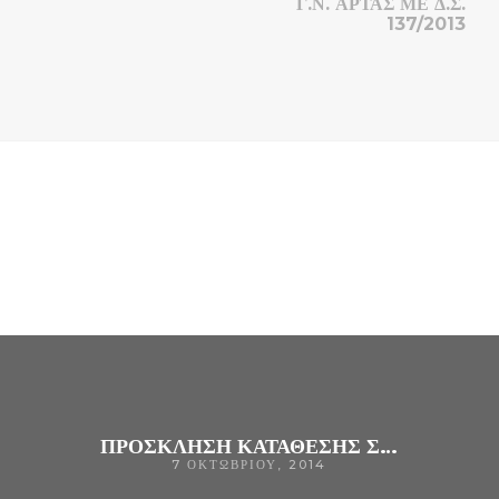
Γ.Ν. ΑΡΤΑΣ ΜΕ Δ.Σ.
137/2013
ΠΡΟΣΚΛΗΣΗ ΚΑΤΑΘΕΣΗΣ ΣΦΡΑΓΙΣΜΕΝΩΝ ΠΡΟΣΦΟΡΩΝ ΓΙΑ ΤΗΝ ΠΡΟΜΗΘΕΙΑ Α)ΔΥΟ ΤΡΟΧΗΛΑΤΑ ΕΠΕΙΓΟΝΤΩΝ ΠΕΡΙΣΤΑΤΙΚΩΝΒ)ΔΥΟ ΣΤΗΘΟΣΚΟΠΙΑ ΕΝΗΛΙΚΩΝ ΚΑΙ ΔΥΟ ΣΤΗΘΟΣΚΟΠΙΑ ΝΕΟΓΝΩΝΓ)ΔΥΟ ΛΑΡΥΓΓΟΣΚΟΠΙΑ ΓΙΑ ΤΟ Γ.Ν.ΑΡΤΑΣ
7 ΟΚΤΩΒΡΊΟΥ, 2014