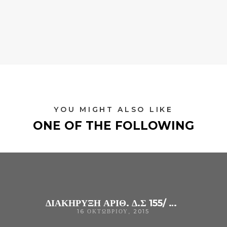
YOU MIGHT ALSO LIKE
ONE OF THE FOLLOWING
ΔΙΑΚΗΡΥΞΗ ΑΡΙΘ. Δ.Σ 155/ 2015 ΑΝΟΙΚΤΟΥ ΠΡΟΧΕΙΡΟΥ ΜΕΙΟΔΟΤΙΚΟΥ ΔΙΑΓΩΝΙΣΜΟΥ ΓΙΑ ΤΗΝ ΠΡΟΜΉΘΕΙΑ : ΜΙΑΣ (1) ΣΥΣΚΕΥΗΣ ΔΙΑΓΝΩΣΤΙΚΗΣ ΜΕ ΥΠΕΡΗΧΟΥΣ (ΓΥΝΑΙΚΟΛΟΓΙΚΟΣ ΥΠΕΡΗΧΟΣ)
16 ΟΚΤΩΒΡΊΟΥ, 2015