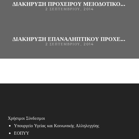
ΔΙΑΚΗΡΥΞΗ ΠΡΟΧΕΙΡΟΥ ΜΕΙΟΔΟΤΙΚΟΥ ΔΙΑΓΩΝΙΣΜΟΥ ΓΙΑ ΤΗΝ ΠΡΟΜΗΘΕΙΑ “ΡΑΜΜΑΤΩΝ” ΓΙΑ ΤΙΣ ΑΝΑΓΚΕΣ ΤΟΥ Γ.Ν. ΑΡΤΑΣ ΜΕ ΑΡΙΘΜ. Δ.Σ. 80/2014
2 ΣΕΠΤΕΜΒΡΊΟΥ, 2014
ΔΙΑΚΗΡΥΞΗ ΕΠΑΝΑΛΗΠΤΙΚΟΥ ΠΡΟΧΕΙΡΟΥ ΜΕΙΟΔΟΤΙΚΟΥ ΔΙΑΓΩΝΙΣΜΟΥ ΓΙΑ ΤΗΝ ΠΡΟΜΗΘΕΙΑ ΠΑΚΕΤΩΝ ΦΑΚΟΘΡΥΨΙΑΣ ΓΙΑ ΤΙΣ ΑΝΑΓΚΕΣ ΤΟΥ Γ.Ν. ΑΡΤΑΣ ΜΕ ΑΡΙΘΜ. Δ.Σ. 85/2014
2 ΣΕΠΤΕΜΒΡΊΟΥ, 2014
Χρήσιμοι Σύνδεσμοι
Υπουργείο Υγείας και Κοινωνικής Αλληλεγγύης
ΕΟΠΥΥ