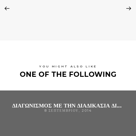
YOU MIGHT ALSO LIKE
ONE OF THE FOLLOWING
ΔΙΑΓΩΝΙΣΜΟΣ ΜΕ ΤΗΝ ΔΙΑΔΙΚΑΣΙΑ ΔΙΑΠΡΑΓΜΑΤΕΥΣΗΣ ΓΙΑ ΤΗΝ ΠΡΟΜΗΘΕΙΑ “ΛΑΠΑΡΟΣΚΟΠΙΚΩΝ ΥΛΙΚΩΝ ΓΙΑ ΤΗΝ ΕΚΤΕΛΕΣΗ ΤΩΝ ΕΠΕΜΒΑΣΕΩΝ ΚΑΙ ΤΩΝ ΕΠΕΜΒΑΣΕΩΝ ΛΑΠΑΡΟΣΚΟΠΙΚΗΣ ΧΟΛΟΚΥΣΤΕΚΤΟΜΗΣ ΜΕ ΠΑΡΑΧΩΡΗΣΗ ΣΥΝΟΔΟΥ ΕΞΟΠΛΙΣΜΟΥ (ΛΑΠΑΡΟΣΚΟΠΙΚΟΣ ΠΥΡΓΟΣ)” ΤΟΥ Γ.Ν. ΑΡΤΑΣ
8 ΣΕΠΤΕΜΒΡΊΟΥ, 2014