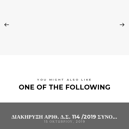
YOU MIGHT ALSO LIKE
ONE OF THE FOLLOWING
ΔΙΑΚΗΡΥΞΗ ΑΡΙΘ. Δ.Σ. 114 /2019 ΣΥΝΟΠΤΙΚΟΥ ΔΙΑΓΩΝΙΣΜΟΥ ΓΙΑ ΥΠΗΡΕΣΊΕΣ «ΟΙΚΟΝΟΜΙΚΟΎ ΔΙΑΧΕΙΡΙΣΤΙΚΟΎ ΕΛΈΓΧΟΥ (ΟΡΚΩΤΟΊ ΛΟΓΙΣΤΈΣ )»,(CPV:79212100-4), ΓΙΑ ΤΗΝ ΚΆΛΥΨΗ ΤΩΝ ΑΝΑΓΚΏΝ ΤΟΥ Γ.Ν. ΆΡΤΑΣ
15 ΟΚΤΩΒΡΊΟΥ, 2019