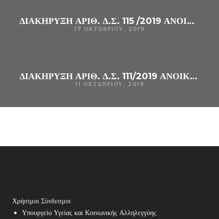
ΔΙΑΚΗΡΥΞΗ ΑΡΙΘ. Δ.Σ. 115 /2019 ΑΝΟΙΚΤΌΣ ΗΛΕΚΤΡΟΝΙΚΌΣ ΔΙΑΓΩΝΙΣΜΌΣ ΚΆΤΩ ΤΩΝ ΟΡΊΩΝ ΓΙΑ ΤΗΝ ΠΡΟΜΉΘΕΙΑ «ΑΝΤΙΔΡΑΣΤΗΡΙΑ ΓΙΑ ΤΗΝ ΕΞΑΚΡΙΒΩΣΗ ΤΗΣ ΟΜΑΔΑΣ ΑΙΜΑΤΟΣ (CPV : 33696100-6)»
17 ΟΚΤΩΒΡΊΟΥ, 2019
ΔΙΑΚΗΡΥΞΗ ΑΡΙΘ. Δ.Σ. 111/2019 ΑΝΟΙΚΤΌΣ ΗΛΕΚΤΡΟΝΙΚΌΣ ΔΙΑΓΩΝΙΣΜΌΣ ΚΆΤΩ ΤΩΝ ΟΡΊΩΝ ΓΙΑ ΤΗΝ ΠΡΟΜΉΘΕΙΑ «ΑΝΤΙΔΡΑΣΤΗΡΙΑ ΒΙΟΧΗΜΙΚΩΝ ΑΝΑΛΥΤΩΝ (ΜΕ ΠΑΡΑΧΩΡΗΣΗ ΣΥΝΟΔΟΥ ΕΞΟΠΛΙΣΜΟΥ)»CPV: 33696500-0 ΓΙΑ ΤΗΝ ΚΆΛΥΨΗ ΤΩΝ ΑΝΑΓΚΏΝ ΤΟΥ Γ.Ν. ΆΡΤΑΣ.
11 ΟΚΤΩΒΡΊΟΥ, 2019
Χρήσιμοι Σύνδεσμοι
Υπουργείο Υγείας και Κοινωνικής Αλληλεγγύης