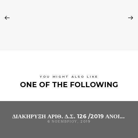
YOU MIGHT ALSO LIKE
ONE OF THE FOLLOWING
ΔΙΑΚΗΡΥΞΗ ΑΡΙΘ. Δ.Σ. 126 /2019 ΑΝΟΙΚΤΌΣ ΗΛΕΚΤΡΟΝΙΚΌΣ ΔΙΑΓΩΝΙΣΜΌΣ ΚΆΤΩ ΤΩΝ ΟΡΊΩΝ ΓΙΑ ΤΗΝ ΠΡΟΜΉΘΕΙΑ «ΑΝΤΙΔΡΑΣΤΗΡΙΩΝ ANOΣΟΛΟΓΙΚΩΝ ΑΝΑΛΥΣΕΩΝ (ME ΠΑΡΑΧΩΡΗΣΗ ΣΥΝΟΔΟΥ ΕΞΟΠΛΙΣΜΟΥ) (CPV : 33127000-6)» ΤΟΥ Γ. Ν. ΆΡΤΑΣ.
6 ΝΟΕΜΒΡΊΟΥ, 2019