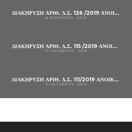
ΔΙΑΚΗΡΥΞΗ ΑΡΙΘ. Δ.Σ. 126 /2019 ΑΝΟΙΚΤΌΣ ΗΛΕΚΤΡΟΝΙΚΌΣ ΔΙΑΓΩΝΙΣΜΌΣ ΚΆΤΩ ΤΩΝ ΟΡΊΩΝ ΓΙΑ ΤΗΝ ΠΡΟΜΉΘΕΙΑ «ΑΝΤΙΔΡΑΣΤΗΡΙΩΝ ANOΣΟΛΟΓΙΚΩΝ ΑΝΑΛΥΣΕΩΝ (ME ΠΑΡΑΧΩΡΗΣΗ ΣΥΝΟΔΟΥ ΕΞΟΠΛΙΣΜΟΥ) (CPV : 33127000-6)» ΤΟΥ Γ. Ν. ΆΡΤΑΣ.
6 ΝΟΕΜΒΡΊΟΥ, 2019
ΔΙΑΚΗΡΥΞΗ ΑΡΙΘ. Δ.Σ. 115 /2019 ΑΝΟΙΚΤΌΣ ΗΛΕΚΤΡΟΝΙΚΌΣ ΔΙΑΓΩΝΙΣΜΌΣ ΚΆΤΩ ΤΩΝ ΟΡΊΩΝ ΓΙΑ ΤΗΝ ΠΡΟΜΉΘΕΙΑ «ΑΝΤΙΔΡΑΣΤΗΡΙΑ ΓΙΑ ΤΗΝ ΕΞΑΚΡΙΒΩΣΗ ΤΗΣ ΟΜΑΔΑΣ ΑΙΜΑΤΟΣ (CPV : 33696100-6)»
17 ΟΚΤΩΒΡΊΟΥ, 2019
ΔΙΑΚΗΡΥΞΗ ΑΡΙΘ. Δ.Σ. 111/2019 ΑΝΟΙΚΤΌΣ ΗΛΕΚΤΡΟΝΙΚΌΣ ΔΙΑΓΩΝΙΣΜΌΣ ΚΆΤΩ ΤΩΝ ΟΡΊΩΝ ΓΙΑ ΤΗΝ ΠΡΟΜΉΘΕΙΑ «ΑΝΤΙΔΡΑΣΤΗΡΙΑ ΒΙΟΧΗΜΙΚΩΝ ΑΝΑΛΥΤΩΝ (ΜΕ ΠΑΡΑΧΩΡΗΣΗ ΣΥΝΟΔΟΥ ΕΞΟΠΛΙΣΜΟΥ)»CPV: 33696500-0 ΓΙΑ ΤΗΝ ΚΆΛΥΨΗ ΤΩΝ ΑΝΑΓΚΏΝ ΤΟΥ Γ.Ν. ΆΡΤΑΣ.
11 ΟΚΤΩΒΡΊΟΥ, 2019