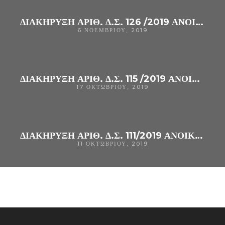
ΔΙΑΚΗΡΥΞΗ ΑΡΙΘ. Δ.Σ. 126 /2019 ΑΝΟΙΚΤΌΣ ΗΛΕΚΤΡΟΝΙΚΌΣ ΔΙΑΓΩΝΙΣΜΌΣ ΚΆΤΩ ΤΩΝ ΟΡΊΩΝ ΓΙΑ ΤΗΝ ΠΡΟΜΉΘΕΙΑ «ΑΝΤΙΔΡΑΣΤΗΡΙΩΝ ANOΣΟΛΟΓΙΚΩΝ ΑΝΑΛΥΣΕΩΝ (ME ΠΑΡΑΧΩΡΗΣΗ ΣΥΝΟΔΟΥ ΕΞΟΠΛΙΣΜΟΥ) (CPV : 33127000-6)» ΤΟΥ Γ. Ν. ΆΡΤΑΣ.
6 ΝΟΕΜΒΡΊΟΥ, 2019
ΔΙΑΚΗΡΥΞΗ ΑΡΙΘ. Δ.Σ. 115 /2019 ΑΝΟΙΚΤΌΣ ΗΛΕΚΤΡΟΝΙΚΌΣ ΔΙΑΓΩΝΙΣΜΌΣ ΚΆΤΩ ΤΩΝ ΟΡΊΩΝ ΓΙΑ ΤΗΝ ΠΡΟΜΉΘΕΙΑ «ΑΝΤΙΔΡΑΣΤΗΡΙΑ ΓΙΑ ΤΗΝ ΕΞΑΚΡΙΒΩΣΗ ΤΗΣ ΟΜΑΔΑΣ ΑΙΜΑΤΟΣ (CPV : 33696100-6)»
17 ΟΚΤΩΒΡΊΟΥ, 2019
ΔΙΑΚΗΡΥΞΗ ΑΡΙΘ. Δ.Σ. 111/2019 ΑΝΟΙΚΤΌΣ ΗΛΕΚΤΡΟΝΙΚΌΣ ΔΙΑΓΩΝΙΣΜΌΣ ΚΆΤΩ ΤΩΝ ΟΡΊΩΝ ΓΙΑ ΤΗΝ ΠΡΟΜΉΘΕΙΑ «ΑΝΤΙΔΡΑΣΤΗΡΙΑ ΒΙΟΧΗΜΙΚΩΝ ΑΝΑΛΥΤΩΝ (ΜΕ ΠΑΡΑΧΩΡΗΣΗ ΣΥΝΟΔΟΥ ΕΞΟΠΛΙΣΜΟΥ)»CPV: 33696500-0 ΓΙΑ ΤΗΝ ΚΆΛΥΨΗ ΤΩΝ ΑΝΑΓΚΏΝ ΤΟΥ Γ.Ν. ΆΡΤΑΣ.
11 ΟΚΤΩΒΡΊΟΥ, 2019