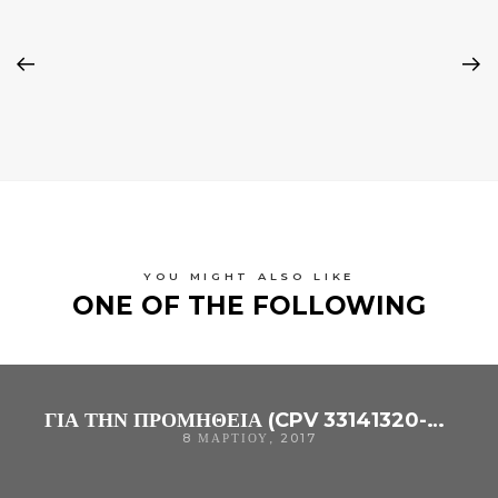
YOU MIGHT ALSO LIKE
ONE OF THE FOLLOWING
ΓΙΑ ΤΗΝ ΠΡΟΜΉΘΕΙΑ (CPV 33141320-9 ), ΓΙΑ ΤΗΝ ΚΆΛΥΨΗ ΤΩΝ ΑΝΑΓΚΏΝ ΤΟΥ Γ.Ν. ΆΡΤΑΣ, ΜΕ ΚΡΙΤΉΡΙΟ ΚΑΤΑΚΎΡΩΣΗΣ ΤΗΝ ΠΛΈΟΝ ΣΥΜΦΈΡΟΥΣΑ ΑΠΌ ΟΙΚΟΝΟΜΙΚΉ ΆΠΟΨΗ ΠΡΟΣΦΟΡΆ ΜΌΝΟ ΒΆΣΕΙ ΤΙΜΉΣ,
8 ΜΑΡΤΊΟΥ, 2017