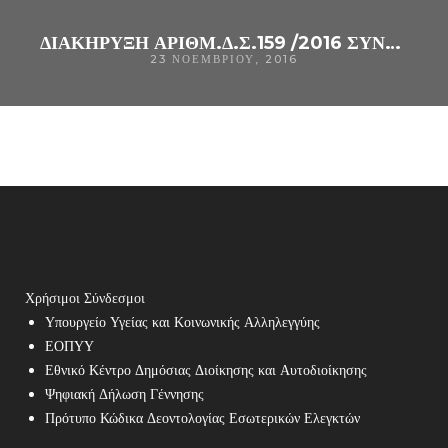
ΔΙΑΚΗΡΥΞΗ ΑΡΙΘΜ.Δ.Σ.159 /2016 ΣΥΝΟΠΤΙΚΟΣ ΔΙΑΓΩΝΙΣΜΟΣ ΓΙΑ ΤΗΝ ΠΡΟΜΉΘΕΙΑ (CPV 33141320-9 ), ΓΙΑ ΤΗΝ ΚΆΛΥΨΗ ΤΩΝ ΑΝΑΓΚΏΝ ΤΟΥ Γ.Ν. ΆΡΤΑΣ,
23 ΝΟΕΜΒΡΊΟΥ, 2016
Χρήσιμοι Σύνδεσμοι
Υπουργείο Υγείας και Κοινωνικής Αλληλεγγύης
ΕΟΠΥΥ
Εθνικό Κέντρο Δημόσιας Διοίκησης και Αυτοδιοίκησης
Ψηφιακή Δήλωση Γέννησης
Πρότυπο Κώδικα Δεοντολογίας Εσωτερικών Ελεγκτών