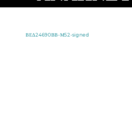
ΒΕΔ24690ΒΒ-Μ52-signed