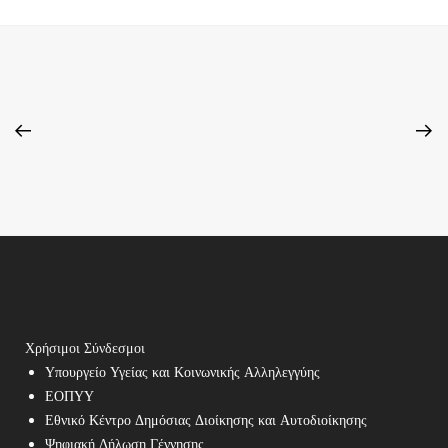
Χρήσιμοι Σύνδεσμοι
Υπουργείο Υγείας και Κοινωνικής Αλληλεγγύης
ΕΟΠΥΥ
Εθνικό Κέντρο Δημόσιας Διοίκησης και Αυτοδιοίκησης
Ψηφιακή Δήλωση Γέννησης