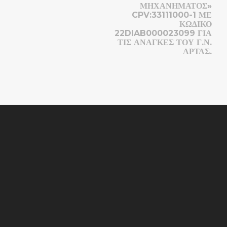
ΜΗΧΑΝΗΜΑΤΟΣ»
CPV:33111000-1 ΜΕ
ΚΩΔΙΚΌ
22DIAB000023099 ΓΙΑ
ΤΙΣ ΑΝΆΓΚΕΣ ΤΟΥ Γ.Ν.
ΑΡΤΑΣ.