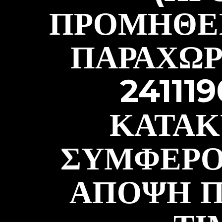
ΠΡΟΜΉΘΕΙ
ΠΑΡΑΧΩΡ
24111
ΚΑΤΑΚ
ΣΥΜΦΈΡΟ
ΆΠΟΨΗ Π