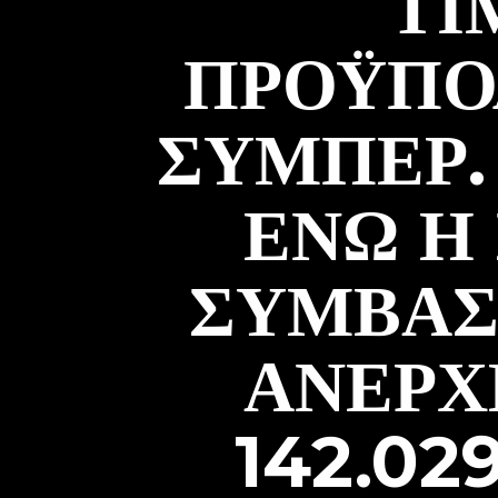
ΤΙ
ΠΡΟΫΠΟΛ
ΣΥΜΠΕΡ. 
ΕΝΏ Η
ΣΎΜΒΑΣΗ
ΑΝΈΡΧ
142.02