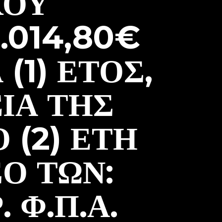
ΚΟΎ
.014,80€
(1) ΈΤΟΣ,
ΊΑ ΤΗΣ
 (2) ΈΤΗ
Ό ΤΩΝ:
 Φ.Π.Α.