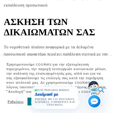
εκπαίδευση προσωπικού.
ΆΣΚΗΣΗ ΤΩΝ
ΔΙΚΑΙΩΜΆΤΩΝ ΣΑΣ
Το νομοθετικό πλαίσιο αναφορικά με τα δεδομένα
προσωπικού χαρακτήρα περιέχει πρόβλεψη σχετικά με την
ύπαρξη και τη δυνατότητα άσκησης ορισμένων
Χρησιμοποιούμε cookies για την εξατομίκευση
δικαιωμάτων σας, ως υποκείμενα των δεδομένων που
περιεχομένου, την παροχή λειτουργιών κοινωνικών μέσων,
την ανάλυση της επισκεψιμότητάς μας, αλλά και για να
παρέχετε στο Νοσοκομείο. Τα δικαιώματα αυτά είναι:
σας εξασφαλίσουμε τις επιλογές σας κατά την περιήγηση
στον ιστότοπό μας. Δε χρησιμοποιούμε cookies για
λόγους ταυτοποίησης ή διαφημιστικούς λόγους. Πατώντας
Δικαίωμα πληροφόρησης και δικαίωμα πρόσβασης σε
ΝΈΟΣ ΨΗΦΙΑΚΌΣ ΒΟΗΘΌΣ
"Αποδοχή" συναινείτε στη χρήση όλων των cookies.
Δοκίμασέ με
όλα τα προσωπικά δεδομένα τα οποία τηρεί και
ΡΏΤΗΣΈ ΜΕ ΓΙΑ ΡΑΝΤΕΒΟΎ,
Ρυθμίσεις
Αποδοχή
ΚΛΙΝΙΚΈΣ, ΕΦΗΜΕΡΊΕΣ ΚΑΙ
επεξεργάζεται το Νοσοκομείο σχετικά με εσάς, το είδος
ΤΗΛΈΦΩΝΑ.
της επεξεργασίας, τους σκοπούς επεξεργασίας, τους